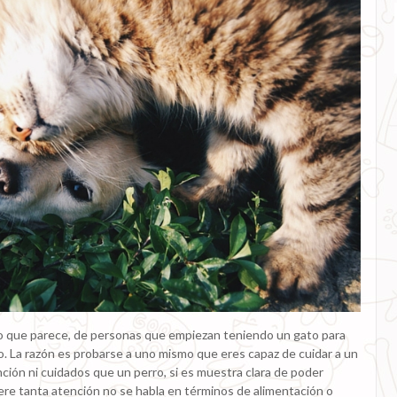
 lo que parece, de personas que empiezan teniendo un gato para
. La razón es probarse a uno mismo que eres capaz de cuidar a un
ción ni cuidados que un perro, si es muestra clara de poder
ere tanta atención no se habla en términos de alimentación o