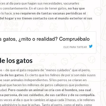
 veces al día para que hagan sus necesidades, vacunarles
más constantemente. En el caso de tener gatos,
no hay que
 lo hace,
y no requieren de tantas vacunas periódicas ni
del hogar y no tienen contacto con el mundo exterior ni sus
s gatos, ¿mito o realidad? Compruébalo
CLIC PARA TUITEAR
e los gatos
se – de que el gato requiera de “menos cuidados” que el perro,
cia de los gatos
. Es cierto que los felinos de por sí son más suyos
ue sean animales independientes. Si los perros se criaran en
 igual que hacen los millones de gatos callejeros que podemos
iudad.
Pero cuando un animal se cría con el hombre, sea cual
sa persona, de sus cuidados, de sus cariños y de su compañía.
s veces al día o que le cambies el agua cada 3 horas, o le rellenes
e administre lo que le echas. Tanto el perro, como el gato, como