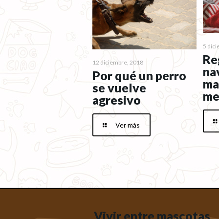
5 dic
Re
12 diciembre, 2018
na
Por qué un perro
ma
se vuelve
me
agresivo
Ver más
Vivir entre mascotas