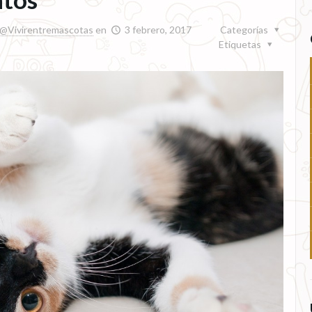
@Vivirentremascotas
en
3 febrero, 2017
Categorías
Etiquetas