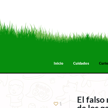
Inicio
Cuidados
Curi
El falso
1
de los g