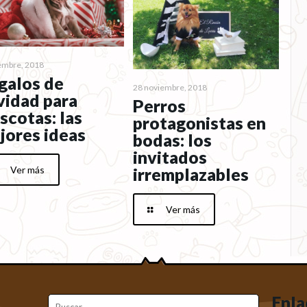
iembre, 2018
galos de
28 noviembre, 2018
vidad para
Perros
scotas: las
protagonistas en
jores ideas
bodas: los
invitados
Ver más
irremplazables
Ver más
Enla