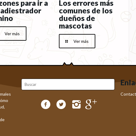
zones para ir a
Los errores más
 adiestrador
comunes de los
nino
dueños de
mascotas
Ver más
Ver más
Enla
imales
Contact
cómo
ud,
 de