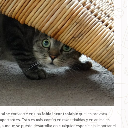
ral se convierte en una
fobia incontrolable
que les provoca
importantes. Esto es más común en razas tímidas y en animales
, aunque se puede desarrollar en cualquier especie sin importar el