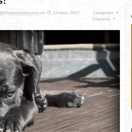
@Vivirentremascotas
en
22 mayo, 2017
Categorías
Etiquetas