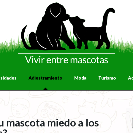
osidades
Adiestramiento
Moda
Turismo
A
u mascota miedo a los
s?