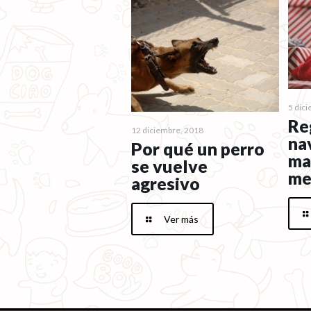
5 dic
Re
12 diciembre, 2018
na
Por qué un perro
ma
se vuelve
me
agresivo
Ver más