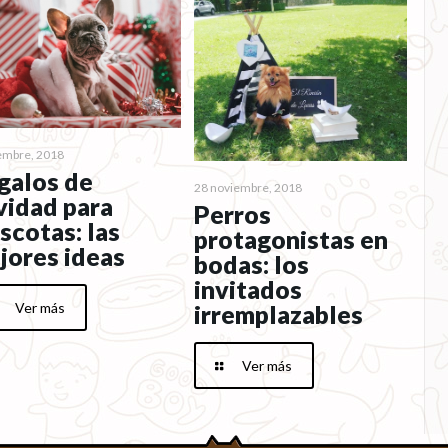
iembre, 2018
galos de
28 noviembre, 2018
vidad para
Perros
scotas: las
protagonistas en
jores ideas
bodas: los
invitados
Ver más
irremplazables
Ver más