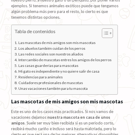
nuestro perro, a nuestro gato o un periquito, por poner varios
ejemplos. Si tenemos animales exóticos puede que tengamos
algún problema más pero para el resto, lo cierto es que
tenemos distintas opciones.
Tabla de contenidos
Las mascotas de mis amigos son mis mascotas
Los abuelos también cuidan de los perros
Las redes sociales son nuestros aliados
Intercambio de mascotas entres los amigos de los perros
Las casas guarderías para mascotas
Mi gato es independiente y no quiere salir de casa
Residencias para animales
Cuidadores profesionales de mascotas
Unas vacaciones también para tu mascota
Las mascotas de mis amigos son mis mascotas
Este es uno de los casos más practicados. Si nos vamos de
vacaciones dejamos
nuestra mascota en casa de unos
amigos
. Suele ser muy bien recibida si es un periodo corto,
recibirá mucho cariño e incluso será hasta malcriada, pero lo
cierto es que será una de las mejores alternativas disponibles.