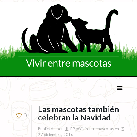
Las mascotas también
0
celebran la Navidad
Publicado por
RP@Vivirentremascotas
en
27 diciembre, 2016