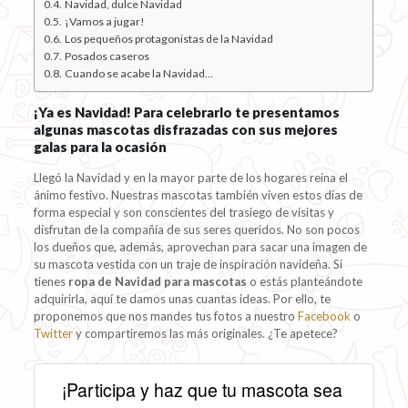
Navidad, dulce Navidad
¡Vamos a jugar!
Los pequeños protagonistas de la Navidad
Posados caseros
Cuando se acabe la Navidad…
¡Ya es Navidad! Para celebrarlo te presentamos
algunas mascotas disfrazadas con sus mejores
galas para la ocasión
Llegó la Navidad y en la mayor parte de los hogares reina el
ánimo festivo. Nuestras mascotas también viven estos días de
forma especial y son conscientes del trasiego de visitas y
disfrutan de la compañía de sus seres queridos. No son pocos
los dueños que, además, aprovechan para sacar una imagen de
su mascota vestida con un traje de inspiración navideña. Si
tienes
ropa de Navidad para mascotas
o estás planteándote
adquirirla, aquí te damos unas cuantas ideas. Por ello, te
proponemos que nos mandes tus fotos a nuestro
Facebook
o
Twitter
y compartiremos las más originales. ¿Te apetece?
¡Participa y haz que tu mascota sea