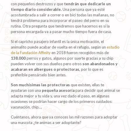
con pequeños destrozos y que
tendrán que dedicarle un
tiempo diario considerable.
Una persona que ya esté
acostumbrada a salir a correr o en bici todas las mañanas, no
tendrá problema para incorporar el paseo del perro en su
rutina. Otra pregunta que tendremos que hacernos es si la
persona encargada va a pasar mucho tiempo fuera de casa.
Si el capricho pasajero infantil es la única motivación, el
animalito puede acabar de vuelta en el refugio, según un
estudio
de la Fundación Affinity
en 2018 fueron recogidos más de
138.000
perros y gatos, algunos por suerte gracias a su chip
pueden volver con sus dueños pero otros
son abandonados y
acabaran en albergues o protectoras,
por lo que es
preferible pensárselo bien antes.
Son muchísimas las protectoras
que existen, ellas te
ayudaran con una
pequeña asesoría
para decidir qué animal se
adapta mejor a tu vida y, una vez dado el paso, en algunas
ocasiones se podrían hacer cargo de los primeros cuidados:
vacunación, chip….
Cuéntanos, ahora que ya conoces las mil razones para adoptar
una mascota ¿te animas a ser adoptante?