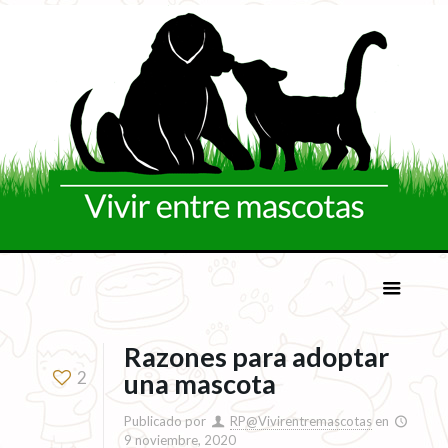
Razones para adoptar
2
una mascota
Publicado por
RP@Vivirentremascotas
en
9 noviembre, 2020