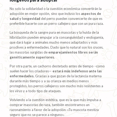
No solo la solidaridad o la cuestión económica convertirán la
adopción en mejor opción, sino que incluso los
aspectos de
salud y longevidad
del perro pueden convencerte de que es
preferible hacerte con un perro callejero que con un pura raza.
La búsqueda de la sangre pura en mascotas y la huida de la
hibridación pueden empujar a la consanguinidad y endogamia,
que dará lugar a animales mucho menos adaptados y más
proclives a enfermedades. Dado que lo natural son los cruces,
las mascotas surgidas de
emparejamientos libres serán
genéticamente superiores
.
Por otra parte, un cachorro destetado antes de tiempo –como
suelen hacer los criadores—
estará más indefenso ante las
enfermedades.
Gracias a que gozan de la lactancia materna
durante más tiempo y a su crianza en medios menos
protegidos, los perros callejeros son mucho más resistentes a
los virus y a todo tipo de ataques.
Volviendo a la cuestión estética, que es la que más impulsa a
comprar mascotas de raza, también encontramos un
razonamiento a favor de la adopción: «Tu mascota mestiza
seguro que no se parece a ninguno».