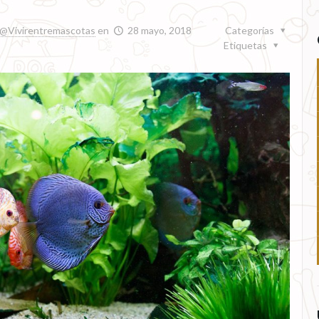
@Vivirentremascotas
en
28 mayo, 2018
Categorías
Etiquetas