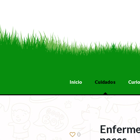
Inicio
Cuidados
Curi
Enferme
0
peces