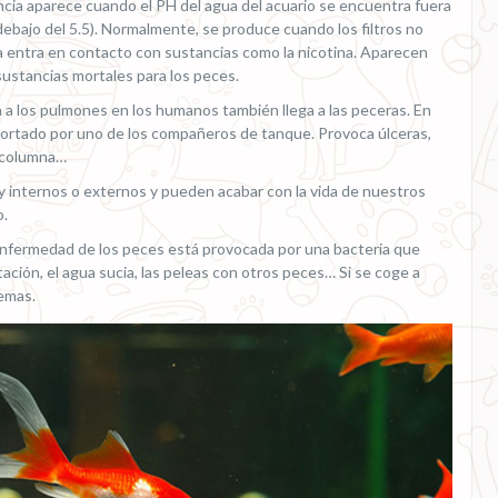
encia aparece cuando el PH del agua del acuario se encuentra fuera
 debajo del 5.5). Normalmente, se produce cuando los filtros no
a entra en contacto con sustancias como la nicotina. Aparecen
sustancias mortales para los peces.
a a los pulmones en los humanos también llega a las peceras. En
ortado por uno de los compañeros de tanque. Provoca úlceras,
a columna…
ay internos o externos y pueden acabar con la vida de nuestros
o.
enfermedad de los peces está provocada por una bacteria que
ntación, el agua sucia, las peleas con otros peces… Si se coge a
emas.