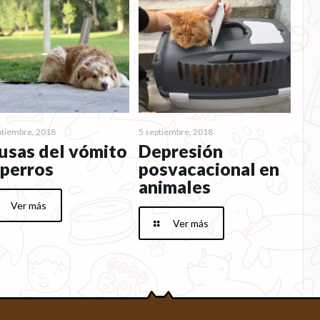
ptiembre, 2018
5 septiembre, 2018
usas del vómito
Depresión
 perros
posvacacional en
animales
Ver más
Ver más